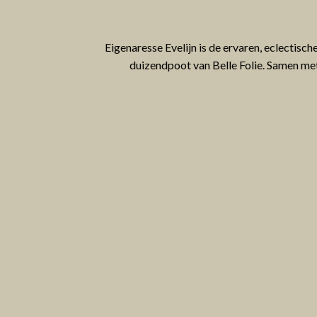
Eigenaresse Evelijn is de ervaren, eclectisc
duizendpoot van Belle Folie. Samen met 
maatwerk, het ontzorgen van opdrachtgeve
een perfect georganiseerd evene