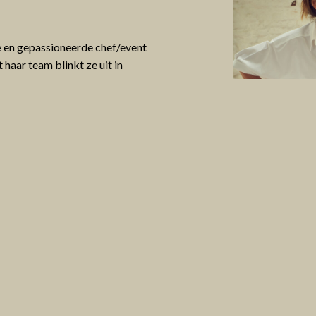
he en gepassioneerde chef/event
haar team blinkt ze uit in
rs en in nauw overleg met hen
ment te realiseren.